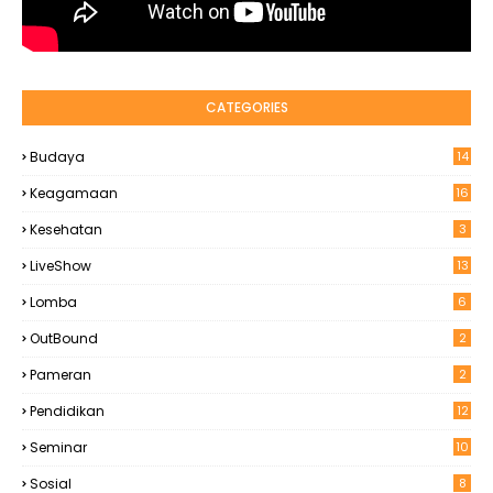
CATEGORIES
Budaya
14
Keagamaan
16
Kesehatan
3
LiveShow
13
Lomba
6
OutBound
2
Pameran
2
Pendidikan
12
Seminar
10
Sosial
8